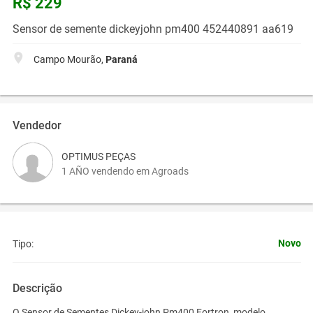
R$ 229
Sensor de semente dickeyjohn pm400 452440891 aa619
Campo Mourão,
Paraná
Vendedor
OPTIMUS PEÇAS
1 AÑO vendendo em Agroads
Novo
Tipo:
Descrição
O Sensor de Sementes Dickey-john Pm400 Fortron, modelo