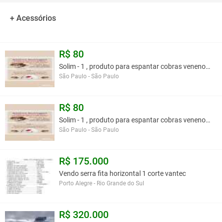
Massey Ferguson / Valtra / Semato / Plante Center / Baldan /
Vence Tudo / PlantiCenter
+ Acessórios
Sensor Robusto com exclusiva Lente de Vidro.
R$ 80
- Conector Delphi Weather Pack 3 Vias original
Solim - 1 , produto para espantar cobras venenosa
São Paulo - São Paulo
- Visor Infravermelho de 18mm com Foto Diodo de Alta
Sensibilidade
R$ 80
- Tensão de Alimentação: 7 a 16 Volts
Solim - 1 , produto para espantar cobras venenosa
São Paulo - São Paulo
- Consumo: 30mA
- Tipo de Sinal: Pulso de Onda Quadrada
R$ 175.000
- LED sinalizando queda de sementes para teste na plantadeira
Vendo serra fita horizontal 1 corte vantec
Porto Alegre - Rio Grande do Sul
- Acompanha 3 abraçadeiras de 28cm para fixação
R$ 320.000
ATENÇÃO: Cabo de 90cm.