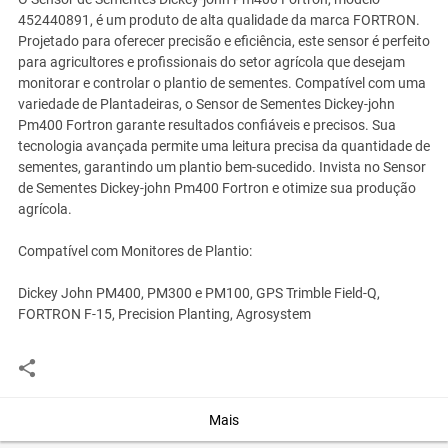
452440891, é um produto de alta qualidade da marca FORTRON.
Projetado para oferecer precisão e eficiência, este sensor é perfeito
para agricultores e profissionais do setor agrícola que desejam
monitorar e controlar o plantio de sementes. Compatível com uma
variedade de Plantadeiras, o Sensor de Sementes Dickey-john
Pm400 Fortron garante resultados confiáveis e precisos. Sua
tecnologia avançada permite uma leitura precisa da quantidade de
sementes, garantindo um plantio bem-sucedido. Invista no Sensor
de Sementes Dickey-john Pm400 Fortron e otimize sua produção
agrícola.
Compatível com Monitores de Plantio:
Dickey John PM400, PM300 e PM100, GPS Trimble Field-Q,
FORTRON F-15, Precision Planting, Agrosystem
ORIGINAIS :452440891AS2 / 0503015218 / 0501058972
Aplicação Plantadeiras:
Mais
DB John Deere / Jumil / Case / New Holland / Tatu Marchesan /