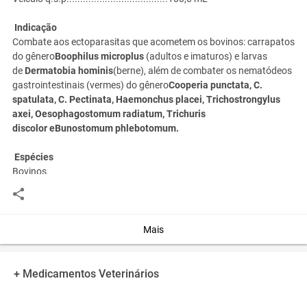
Indicação
Combate aos ectoparasitas que acometem os bovinos: carrapatos
do gênero
Boophilus microplus
(adultos e imaturos) e larvas
de
Dermatobia hominis
(berne), além de combater os nematódeos
gastrointestinais (vermes) do gênero
Cooperia punctata, C.
spatulata, C. Pectinata, Haemonchus placei, Trichostrongylus
axei, Oesophagostomum radiatum, Trichuris
discolor eBunostomum phlebotomum.
Espécies
Bovinos.
Modo de usar
Ivermectina 3,5% é uma formulação de alta eficiência,
principalmente quando inserida num programa estratégico de
Mais
controle parasitário. O uso preventivo do produto é preferível ao
uso apenas curativo das infestações parasitárias, evitando assim
os prejuízos causados pelo parasitismo.
+ Medicamentos Veterinários
A dose recomendada é de 700 mcg/kg, o que corresponde a
1 mL
para cada 50 kg de peso
, administrada por via subcutânea.