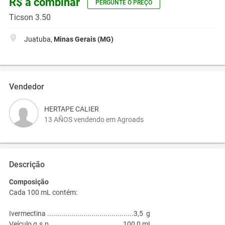
R$ a combinar
PERGUNTE O PREÇO
Ticson 3.50
Juatuba,
Minas Gerais (MG)
Vendedor
HERTAPE CALIER
13 AÑOS vendendo em Agroads
Descrição
Composição
Cada 100 mL contém:
Ivermectina ...........................................3,5 g
Veículo q.s.p.....................................100,0 mL