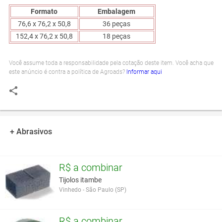
Formato
Embalagem
76,6 x 76,2 x 50,8
36 peças
152,4 x 76,2 x 50,8
18 peças
Você assume toda a responsabilidade pela cotação deste item. Você acha que
este anúncio é contra a política de Agroads?
Informar aqui
+ Abrasivos
R$ a combinar
Tijolos itambe
Vinhedo - São Paulo (SP)
R$ a combinar