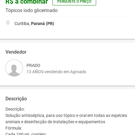
R$ a combinar
PERGUNTE O PREÇO
Tópicos iodo glicerinado
Curitiba,
Paraná (PR)
Vendedor
PRADO
13 AÑOS vendendo em Agroads
Descrição
Descrição:
Solução antisséptica, para uso tópico e oral em todas as espécies
animais e desinfecção de instalações e equipamentos
Fórmula:
Cada 100 mL contém: