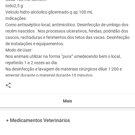
Iodo
2,5 g
Veículo hidro-alcóolico glicerinado q.sp.
100 mL
Indicações:
Como antisséptico local, antimicótico. Desinfecção de umbigo dos
recém nascidos . Nos processos ulcerativos, feridas, podridão dos
cascos, rachaduras e ferimentos dos tetos das vacas. Desinfecção
de instalações e equipamentos.
Modo de Usar:
Nos animais utilizar na forma “pura” umedecendo bem o local,
repetindo 1 a 2 vezes ao dia.
Na desinfecção e lavagem de materiais cirúrgicos diluir 1:200 e
emergir durante o material durante 10 minutos.
Nas pulverizações, lavagens ou pedilúvios, nas instalações onde
ocorrem febre aftosa ou outros surtos epizóoticos, diluir na
proporção de 1:250.
Nas instalações e equipamentos, diluir nas proporções de 1:300
Mais
para as mãos do ordenhador e úberes, 1:500 para instalações e
1:1000 para equipamentos e utensílios pecuários (ordenhadeiras,
latões de leite e etc).
+ Medicamentos Veterinários
Oral: a critério de médico veterinário.
Carência: