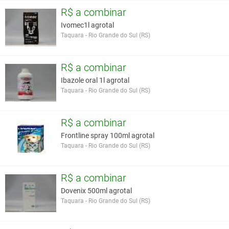
ABATE: carência zero.
R$ a combinar
LEITE: carência zero.
Ivomec1l agrotal
Apresentação:
Taquara - Rio Grande do Sul (RS)
Frascos de 100 mL, 200 mL e 500 mL.
Você assume toda a responsabilidade pela cotação deste item. Você acha que
R$ a combinar
este anúncio é contra a política de Agroads?
Informar aqui
Ibazole oral 1l agrotal
Taquara - Rio Grande do Sul (RS)
R$ a combinar
Frontline spray 100ml agrotal
Taquara - Rio Grande do Sul (RS)
R$ a combinar
Dovenix 500ml agrotal
Taquara - Rio Grande do Sul (RS)