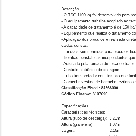
Descrição
- O TSG 1100 kg foi desenvolvido para re
- O equipamento trabalha acoplado ao terc
- A capacidade de tratamento é de 150 kg/
- Equipamento que realiza o tratamento co
- Aplicação dos produtos é realizada dir
caldas densas;
- Tanques semitérmicos para produtos líq
- Bombas peristálticas independentes que
- Acionado pela tomada de força do trator,
- Controle eletrônico de dosagem;
- Tubo transportador com tampas que faci
- Caracol revestido de borracha, evitando 
Classificação Fiscal: 84368000
Código Finame: 3107690
Especificações
Características técnicas:
Altura (tubo de descarga): 3,21m
Altura (graneleira): 1,87m
Largura: 2,15m