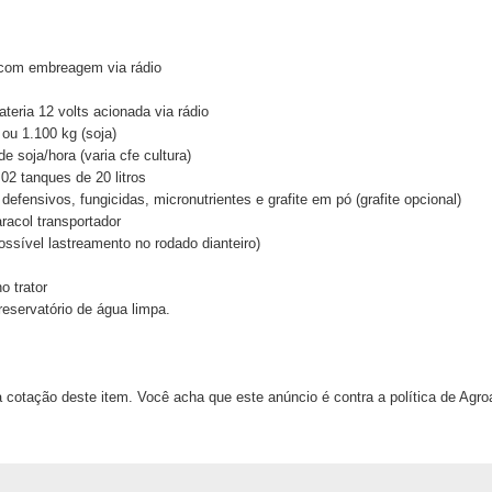
 com embreagem via rádio
eria 12 volts acionada via rádio
ou 1.100 kg (soja)
 soja/hora (varia cfe cultura)
02 tanques de 20 litros
defensivos, fungicidas, micronutrientes e grafite em pó (grafite opcional)
racol transportador
ossível lastreamento no rodado dianteiro)
o trator
 reservatório de água limpa.
 cotação deste item. Você acha que este anúncio é contra a política de Agr