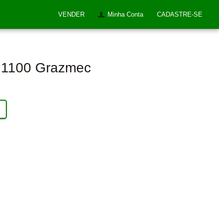
VENDER
Minha Conta
CADASTRE-SE
g1100 Grazmec