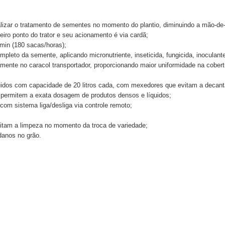
alizar o tratamento de sementes no momento do plantio, diminuindo a mão-de
eiro ponto do trator e seu acionamento é via cardã;
min (180 sacas/horas);
mpleto da semente, aplicando micronutriente, inseticida, fungicida, inoculan
etamente no caracol transportador, proporcionando maior uniformidade na co
uidos com capacidade de 20 litros cada, com mexedores que evitam a decant
 permitem a exata dosagem de produtos densos e líquidos;
 com sistema liga/desliga via controle remoto;
litam a limpeza no momento da troca de variedade;
danos no grão.