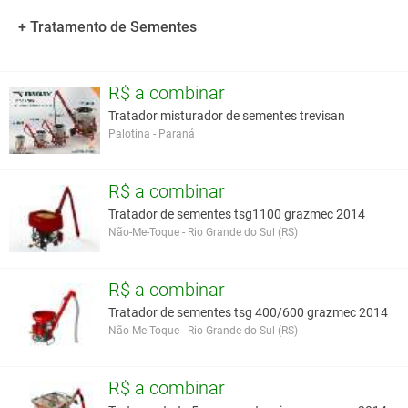
Peso Total : 105 Kg
Motor: ½ cv
+ Tratamento de Sementes
Capacidade de tratamento: até 2.250 Kg/h (soja)
R$ a combinar
Você assume toda a responsabilidade pela cotação deste item. Você acha que
este anúncio é contra a política de Agroads?
Informar aqui
Tratador misturador de sementes trevisan
Palotina - Paraná
R$ a combinar
Tratador de sementes tsg1100 grazmec 2014
Não-Me-Toque - Rio Grande do Sul (RS)
R$ a combinar
Tratador de sementes tsg 400/600 grazmec 2014
Não-Me-Toque - Rio Grande do Sul (RS)
R$ a combinar