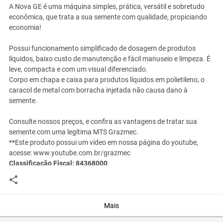
A Nova GE é uma máquina simples, prática, versátil e sobretudo
econômica, que trata a sua semente com qualidade, propiciando
economia!
Possui funcionamento simplificado de dosagem de produtos
líquidos, baixo custo de manutenção e fácil manuseio e limpeza. É
leve, compacta e com um visual diferenciado.
Corpo em chapa e caixa para produtos líquidos em polietileno, o
caracol de metal com borracha injetada não causa dano à
semente.
Consulte nossos preços, e confira as vantagens de tratar sua
semente com uma legítima MTS Grazmec.
**Este produto possui um vídeo em nossa página do youtube,
acesse: www.youtube.com.br/grazmec
Classificação Fiscal: 84368000
Código Finame: 1445928
Especificações
Altura Total : 1,5 m
Comprimento Total: 1,8 m
Mais
Largura Total: 0,7 m