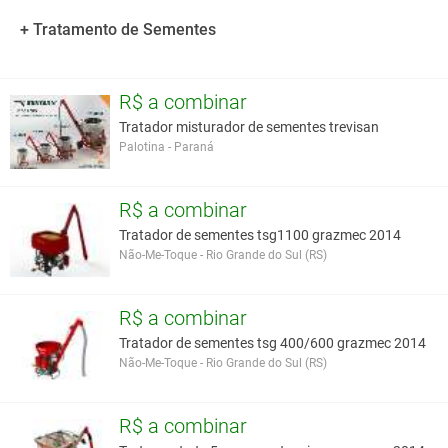
Kit de grafite em pó que realiza a aplicação precisa e garante a
perfeita lubrificação da plantadeira.
+ Tratamento de Sementes
Altura de descarga de grãos com 4,8m.
Unidade hidráulica independente.
Especificações
R$ a combinar
Tratador misturador de sementes trevisan
Graneleiras compativeis para instalação: somente marca Jan
Palotina - Paraná
(17.000 - 20.000 - 25.000)
Configurações disponíveis:
* Abastecimento de plantadeira a seco,
R$ a combinar
apenas grafite;
Tratador de sementes tsg1100 grazmec 2014
*Abastecimento de plantadeira com
Não-Me-Toque - Rio Grande do Sul (RS)
inoculação e grafite;
*Abastecimento de plantadeiras com
inoculação, tratamento e grafite.
R$ a combinar
Altura útil de descarga: 4,8m.
Peso (sem embalagem): 750kg (kit completo).
Tratador de sementes tsg 400/600 grazmec 2014
Capacidade de descarga a seco: até 500 kg/min (600 sacas/hora).
Não-Me-Toque - Rio Grande do Sul (RS)
Capacidade de descarga com tratamento: até 420 kg/min (504
sacas/hora).
R$ a combinar
Acionamento do helicoide: motor hidráulico 80 litros/minuto com
válvula elétrica acionada via rádio.