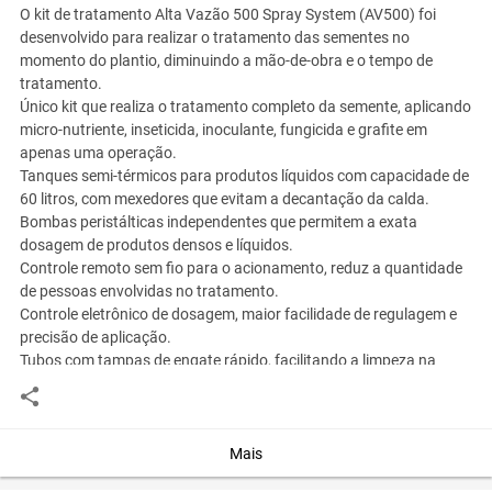
O kit de tratamento Alta Vazão 500 Spray System (AV500) foi
desenvolvido para realizar o tratamento das sementes no
momento do plantio, diminuindo a mão-de-obra e o tempo de
tratamento.
Único kit que realiza o tratamento completo da semente, aplicando
micro-nutriente, inseticida, inoculante, fungicida e grafite em
apenas uma operação.
Tanques semi-térmicos para produtos líquidos com capacidade de
60 litros, com mexedores que evitam a decantação da calda.
Bombas peristálticas independentes que permitem a exata
dosagem de produtos densos e líquidos.
Controle remoto sem fio para o acionamento, reduz a quantidade
de pessoas envolvidas no tratamento.
Controle eletrônico de dosagem, maior facilidade de regulagem e
precisão de aplicação.
Tubos com tampas de engate rápido, facilitando a limpeza na
troca de variedade. Helicoide revestido com borracha evitando a
quebra de grãos.
Aplicação dos produtos realizada através de atomizadores no
helicoide, proporcionando maior uniformidade na cobertura da
Mais
semente (não entope mesmo com caldas densas).