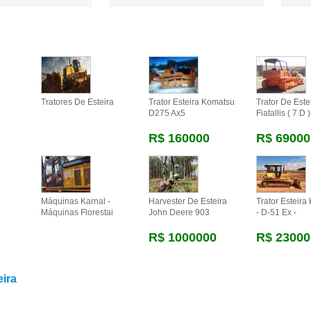
Tratores De Esteira
Trator Esteira Komatsu
Trator De Este
D275 Ax5
Fiatallis ( 7 D )
R$ 160000
R$ 69000
Máquinas Karnal -
Harvester De Esteira
Trator Esteira
Máquinas Florestai
John Deere 903
- D-51 Ex -
R$ 1000000
R$ 23000
eira