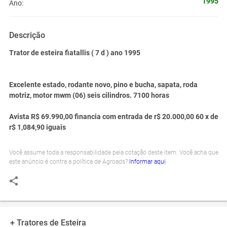
1995
Ano:
Descrição
Trator de esteira fiatallis ( 7 d ) ano 1995
Excelente estado, rodante novo, pino e bucha, sapata, roda
motriz, motor mwm (06) seis cilindros. 7100 horas
Avista R$ 69.990,
00 financia com entrada de r$ 20.000,00 60 x de
r$ 1,084,90 iguais
Você assume toda a responsabilidade pela cotação deste item. Você acha que
este anúncio é contra a política de Agroads?
Informar aqui
+ Tratores de Esteira