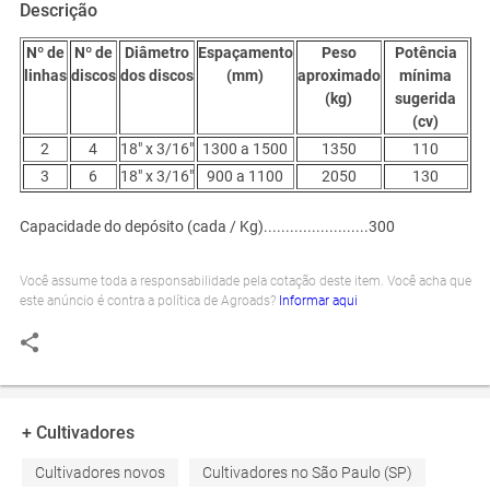
Descrição
Nº de
Nº de
Diâmetro
Espaçamento
Peso
Potência
linhas
discos
dos discos
(mm)
aproximado
mínima
(kg)
sugerida
(cv)
2
4
18" x 3/16"
1300 a 1500
1350
110
3
6
18" x 3/16"
900 a 1100
2050
130
Capacidade do depósito (cada / Kg)........................300
Você assume toda a responsabilidade pela cotação deste item. Você acha que
este anúncio é contra a política de Agroads?
Informar aqui
+ Cultivadores
Cultivadores novos
Cultivadores no São Paulo (SP)