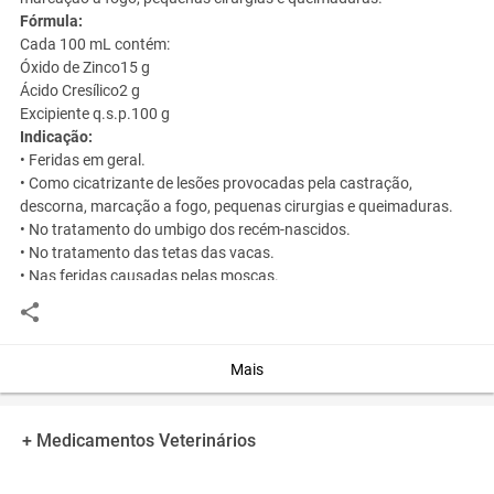
Fórmula:
Cada 100 mL contém:
Óxido de Zinco15 g
Ácido Cresílico2 g
Excipiente q.s.p.100 g
Indicação:
• Feridas em geral.
• Como cicatrizante de lesões provocadas pela castração,
descorna, marcação a fogo, pequenas cirurgias e queimaduras.
• No tratamento do umbigo dos recém-nascidos.
• No tratamento das tetas das vacas.
• Nas feridas causadas pelas moscas.
• Nas pontas de orelhas dos cães.
• Na podridão de cascos.
• Como repelente de moscas, reduzindo o aparecimento de miíases
(bicheiras).
Mais
• Profilático das contaminações bacterianas presentes nas
feridas.
Modo de Usar:
+ Medicamentos Veterinários
• Uso externo através de aplicação tópica.
• Lavar cuidadosamente a parte afetada e enxugar.