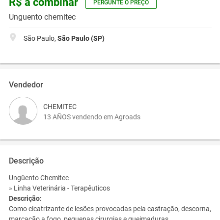
R$ a combinar
PERGUNTE O PREÇO
Unguento chemitec
São Paulo,
São Paulo (SP)
Vendedor
CHEMITEC
13 AÑOS vendendo em Agroads
Descrição
Ungüento Chemitec
» Linha Veterinária - Terapêuticos
Descrição:
Como cicatrizante de lesões provocadas pela castração, descorna,
marcação a fogo, pequenas cirurgias e queimaduras.