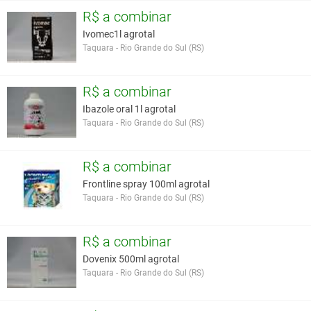
• Aplicar o produto de modo a cobrir a lesão com uma camada
R$ a combinar
uniforme.
Ivomec1l agrotal
• Repetir diariamente até o desaparecimento das lesões.
Taquara - Rio Grande do Sul (RS)
Apresentação:
Bisnagas de 50 g e 200 g.
R$ a combinar
Você assume toda a responsabilidade pela cotação deste item. Você acha que
Ibazole oral 1l agrotal
este anúncio é contra a política de Agroads?
Informar aqui
Taquara - Rio Grande do Sul (RS)
R$ a combinar
Frontline spray 100ml agrotal
Taquara - Rio Grande do Sul (RS)
R$ a combinar
Dovenix 500ml agrotal
Taquara - Rio Grande do Sul (RS)