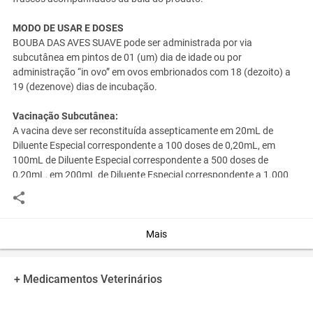
MODO DE USAR E DOSES
BOUBA DAS AVES SUAVE pode ser administrada por via
subcutânea em pintos de 01 (um) dia de idade ou por
administração “in ovo” em ovos embrionados com 18 (dezoito) a
19 (dezenove) dias de incubação.
Vacinação Subcutânea:
A vacina deve ser reconstituída assepticamente em 20mL de
Diluente Especial correspondente a 100 doses de 0,20mL, em
100mL de Diluente Especial correspondente a 500 doses de
0,20mL, em 200mL de Diluente Especial correspondente a 1.000
doses de 0,20mL e em 400mL de Diluente Especial correspondente
a 2.000 doses de 0,20mL, e agitada para homogeneizar a
suspensão. A vacina depois de reconstituída com o diluente deve
ser mantida em banho de gelo, ao abrigo da luz solar e
Mais
imediatamente aplicada. A dose de vacina diluída é de 0,20mL
para cada pinto de 1 (um) dia, injetando por via subcutânea na
região dorsal do pescoço. A imunidade é produzida depois de 21
+ Medicamentos Veterinários
(vinte e um) dias, razão pela qual recomendamos manter os pintos
vacinados em locais isolados durante este período.