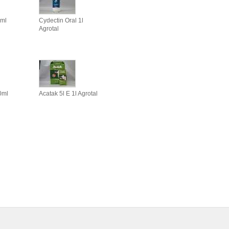
ml
Cydectin Oral 1l
Agrotal
0ml
Acatak 5l E 1l Agrotal