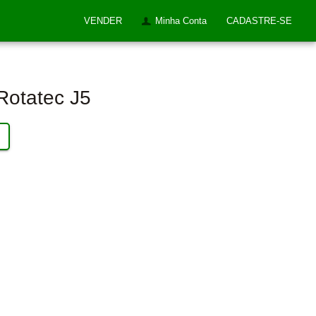
VENDER
Minha Conta
CADASTRE-SE
Rotatec J5