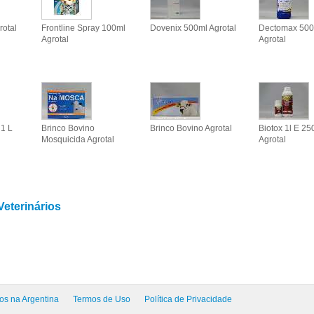
rotal
Frontline Spray 100ml
Dovenix 500ml Agrotal
Dectomax 500
Agrotal
Agrotal
1 L
Brinco Bovino
Brinco Bovino Agrotal
Biotox 1l E 25
Mosquicida Agrotal
Agrotal
eterinários
os na Argentina
Termos de Uso
Política de Privacidade