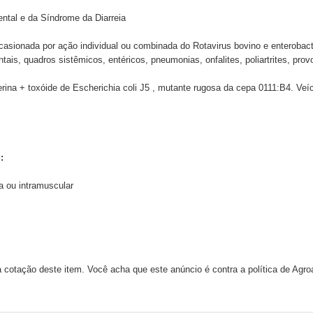
ntal e da Síndrome da Diarreia
ocasionada por ação individual ou combinada do Rotavirus bovino e enteroba
ais, quadros sistêmicos, entéricos, pneumonias, onfalites, poliartrites, pro
erina + toxóide de Escherichia coli J5 , mutante rugosa da cepa 0111:B4. Veí
:
a ou intramuscular
 cotação deste item. Você acha que este anúncio é contra a política de Agr