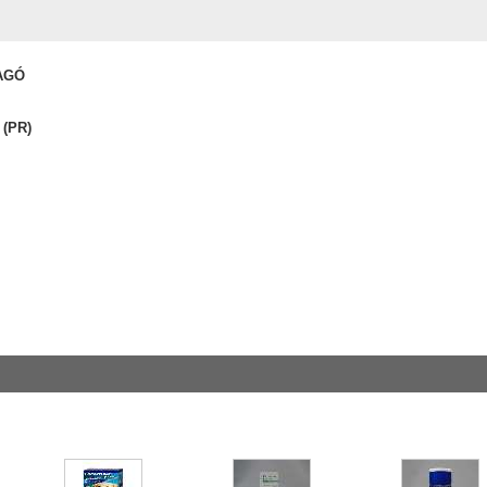
AGÓ
 (PR)