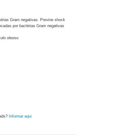
ctérias Gram negativas. Previne shock
vocadas por bactérias Gram negativas
culo oleoso
oads?
Informar aqui