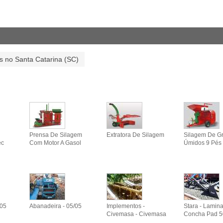
 no Santa Catarina (SC)
Prensa De Silagem
Extratora De Silagem
Silagem De G
ec
Com Motor A Gasol
Úmidos 9 Pés 
/05
Abanadeira - 05/05
Implementos -
Stara - Lamin
Civemasa - Civemasa
Concha Pad 5