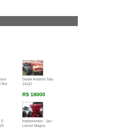
raos
Grade Aradora Tatu
/ Rei
14x32
R$ 18000
a E
Implementos - Jan -
00
Lancer Magnu