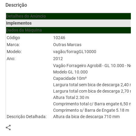
Descrição
Detalhes do Anúncio
Implementos
Dados da Máquina
Código
10246
Marca:
Outras Marcas
Modelo:
vagão/forragGL10000
Ano:
2012
Vagão Forrageiro Agrobill - GL 10.000 - Nov
Modelo GL 10.000
Capacidade 10m³
Largura total sem bica de descarga 2,40 m
Largura total com bica de descarga 2,70 m
Altura Total 2.30 m
Comprimento total c/ Barra engate 6,50 m
Comprimento s/ Barra de Engate 5.18 m
Descrição Detalhada:
Altura da bica de descarga 710 mm
Capacidade Caixa Transmissão 1,5 LT óleo 
2 Eixos c/ 4 rodas
Pneus aro 16