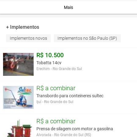
Equipamento novo disponibilidade sob cons
Mais
Preço avista c/ pneus 21.900,00 para estad
Preço aprazo c/ pneus 22.900,00 para estad
Preço avista s/ pneus 20.900,00 para estad
+ Implementos
Preço aprazo s/ pneus 21.900,00 para estad
Implementos novos
Implementos no São Paulo (SP)
Estado de conservação:
Otimo
Localização:
SALTINHO - SP
Preço:
R$ 20.900,00
R$ 10.500
Tobatta 14cv
Erechim - Rio Grande do Sul
Você assume toda a responsabilidade pela cotação deste item. Você acha que
este anúncio é contra a política de Agroads?
Informar aqui
R$ a combinar
Transbordo para conteineres sultec
Ijuí - Rio Grande do Sul
R$ a combinar
Prensa de silagem com motor a gasolina
Alvorada - Rio Grande do Sul (RS)