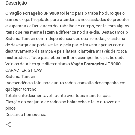
Descrição
O
Vagão Forrageiro JF 9000
foi feito para o trabalho duro que o
campo exige. Projetado para atender as necessidades do produtor
e superar as dificuldades do trabalho no campo, conta com alguns
itens que realmente fazem a diferença no dia-a-dia. Destacamos o
Sistema Tanden com independência das quatro rodas, o sistema
de descarga que pode ser feito pela parte traseira apenas com o
destravamento da tampa e pela lateral dianteira através de rosca
misturadora. Tudo para obter melhor desempenho e praticidade.
Veja os detalhes que diferenciam o
Vagão Forrageiro JF 9000
:
CARACTERÍSTICAS
Sistema Tanden
Independência total nas quatro rodas, com alto desempenho em
qualquer terreno
Totalmente desmontável, facilita eventuais manutenções
Fixação do conjunto de rodas no balanceiro é feito através de
pinos
Descarga homogênea
Através de rosca misturadora
Sistema de descarga traseira
Descarga rápida através de esteira transportadora