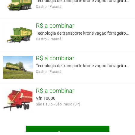
Tecnologia de transporte krone vagao forrageiro au
Pneus
10,5 / 65x16
Castro - Paraná
Peso aproximado (vazio)
2100 kg
Você assume toda a responsabilidade pela cotação deste item. Você acha que
R$ a combinar
este anúncio é contra a política de Agroads?
Informar aqui
Tecnologia de transporte krone vagao forrageiro au
Castro - Paraná
R$ a combinar
Tecnologia de transporte krone vagao forrageiro au
Castro - Paraná
R$ a combinar
Vfn 10000
São Paulo - São Paulo (SP)
MAIS VAGÕES FORRAGEIROS