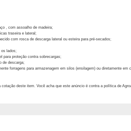
aço , com assoalho de madeira;
as traseira e lateral;
ecido com rosca de descarga lateral ou esteira para pré-secados;
 os lados;
el para proteção contra sobrecargas;
o de descarga;
nte forragens para armazenagem em silos (ensilagem) ou diretamente em coc
 cotação deste item. Você acha que este anúncio é contra a política de Agr