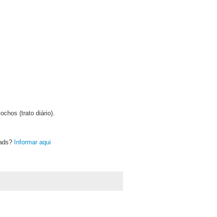
hos (trato diário).
oads?
Informar aqui