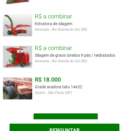
tipo rebocado.
R$ a combinar
Preço avista 71.000,00 para estado de SP.
Estado de conservação:
Otimo
Extratora de silagem
Localização:
SALTINHO - SP
Alvorada - Rio Grande do Sul (RS)
Preço:
R$ 71.000,00
R$ a combinar
Você assume toda a responsabilidade pela cotação deste item. Você acha que
Silagem de graos úmidos 9 pés / reidratados
este anúncio é contra a política de Agroads?
Informar aqui
Alvorada - Rio Grande do Sul (RS)
R$ 18.000
Grade aradora tatu 14x32
Guaíra - São Paulo (SP)
MAIS IMPLEMENTOS
PERGUNTAR