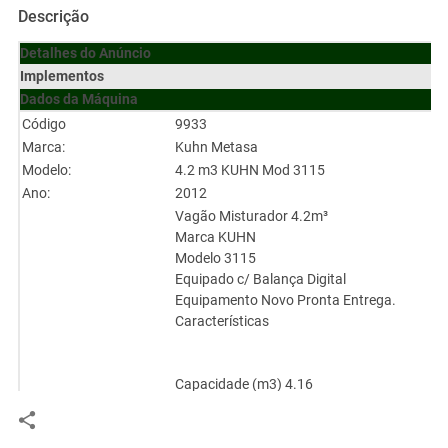
Descrição
Detalhes do Anúncio
Implementos
Dados da Máquina
Código
9933
Marca:
Kuhn Metasa
Modelo:
4.2 m3 KUHN Mod 3115
Ano:
2012
Vagão Misturador 4.2m³
Marca KUHN
Modelo 3115
Equipado c/ Balança Digital
Equipamento Novo Pronta Entrega.
Características
Capacidade (m3) 4.16
Número de eixos 2
Altura total - sem extensões (cm) 195.58
Largura Total (cm) 223.52