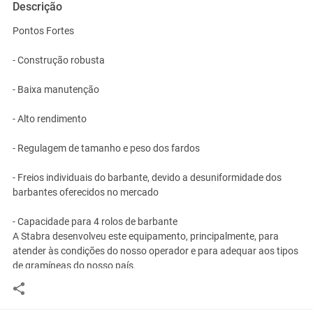
Descrição
Pontos Fortes
- Construção robusta
- Baixa manutenção
- Alto rendimento
- Regulagem de tamanho e peso dos fardos
- Freios individuais do barbante, devido a desuniformidade dos
barbantes oferecidos no mercado
- Capacidade para 4 rolos de barbante
A Stabra desenvolveu este equipamento, principalmente, para
atender às condições do nosso operador e para adequar aos tipos
de gramíneas do nosso país.
É um equipamento de construção robusta de baixa manutenção e
alto rendimento que amenizam os custos de operação do feno.