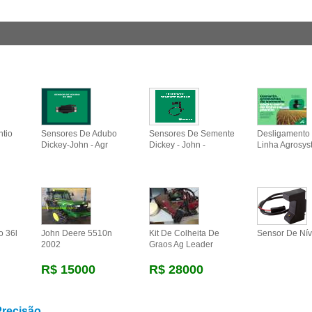
ntio
Sensores De Adubo
Sensores De Semente
Desligamento 
Dickey-John - Agr
Dickey - John -
Linha Agrosys
o 36l
John Deere 5510n
Kit De Colheita De
Sensor De Nív
2002
Graos Ag Leader
R$ 15000
R$ 28000
Precisão