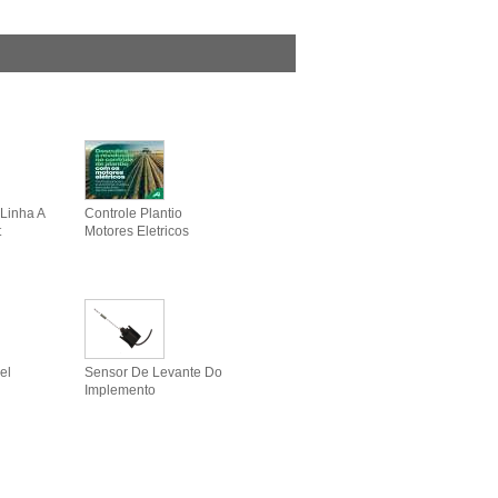
Linha A
Controle Plantio
t
Motores Eletricos
el
Sensor De Levante Do
Implemento