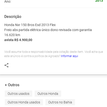
2013
Ano:
Descrição
Honda Nxr 150 Bros Esd 2013 Flex
Freio abs partida elétrica único dono revisada com garantia
16.620 km
avista R$ 4.900,00
Você assume toda a responsabilidade pela cotação deste item. Você acha que
este anúncio é contra a política de Agroads?
Informar aqui
+ Outros
Outros usados
Outros Honda
Outros Honda usados
Outros no Bahia