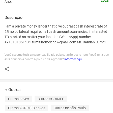
2023
Ano:
Descrição
I am a private money lender that give out fast cash interest rate of
2% no collateral required. all cash amountscurrencies, if interested
TO started no matter your location (WhatsApp) number
+918131851434 sumitihomelend@gmail.com Mr. Damian Sumiti
Você assume toda a responsabilidade pela cotação deste item. Você acha que
este anúncio é contra a política de Agroads?
Informar aqui
+ Outros
Outros novos
Outros AGRIMEC
Outros AGRIMEC novos
Outros no São Paulo