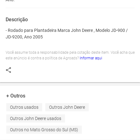
Descrição
- Rodado para Plantadeira Marca John Deere , Modelo JD-900 /
JD-9200, Ano 2005
Você assume toda a responsabilidade pela cotação deste item. Você acha que
este anúncio é contra a política de Agroads?
Informar aqui
+ Outros
Outros usados
Outros John Deere
Outros John Deere usados
Outros no Mato Grosso do Sul (MS)