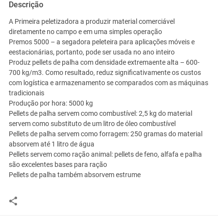
Descrição
A Primeira peletizadora a produzir material comerciável
diretamente no campo e em uma simples operação
Premos 5000 – a segadora peleteira para aplicações móveis e
eestacionárias, portanto, pode ser usada no ano inteiro
Produz pellets de palha com densidade extremaente alta – 600-
700 kg/m3. Como resultado, reduz significativamente os custos
com logística e armazenamento se comparados com as máquinas
tradicionais
Produção por hora: 5000 kg
Pellets de palha servem como combustível: 2,5 kg do material
servem como substituto de um litro de óleo combustível
Pellets de palha servem como forragem: 250 gramas do material
absorvem até 1 litro de água
Pellets servem como ração animal: pellets de feno, alfafa e palha
são excelentes bases para ração
Pellets de palha também absorvem estrume
Bem estar e saúde animal manuseado em pequenas quantidades,
os pellets geralmente livres de poeiras e estéreis são ótimos
brinquedos para os suínos.