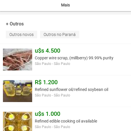
?
Mais
Você assume toda a responsabilidade pela cotação deste item. Você acha que
+ Outros
este anúncio é contra a política de Agroads?
Informar aqui
Outros novos
Outros no Paraná
u$s 4.500
Copper wire scrap, (millberry) 99.99% purity
São Paulo - São Paulo
R$ 1.200
Refined sunflower oil/refined soybean oil
São Paulo - São Paulo
u$s 1.000
Refined edible cooking oil available
São Paulo - São Paulo