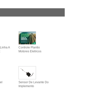
Linha A
Controle Plantio
t
Motores Eletricos
el
Sensor De Levante Do
Implemento