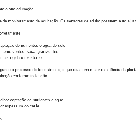
para a sua adubação
e de monitoramento de adubação. Os sensores de adubo possuem auto ajuste
orretamente:
captação de nutrientes e água do solo;
 como ventos, seca, granizo, frio.
mais rígida e resistente;
ngando o processo de fotossíntese, o que ocasiona maior resistência da plant
ubação conforme indicação.
lhor captação de nutrientes e água.
aior espessura do caule.
.