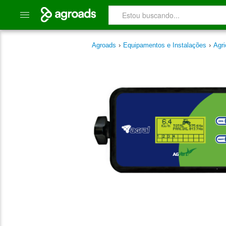
Agroads
›
Equipamentos e Instalações
›
Agri