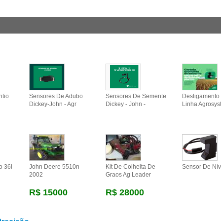
ntio
Sensores De Adubo
Sensores De Semente
Desligamento 
Dickey-John - Agr
Dickey - John -
Linha Agrosys
o 36l
John Deere 5510n
Kit De Colheita De
Sensor De Nív
2002
Graos Ag Leader
R$ 15000
R$ 28000