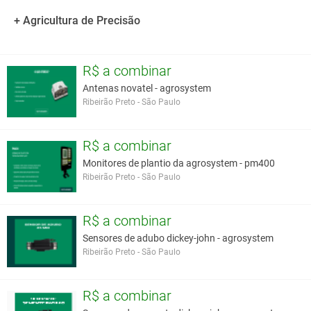
- Economia, precisão e eficiência no campo.
- Facilidade de operação.
+ Agricultura de Precisão
- Maior produtividade dos grãos.
- Sistema completamente automático, sem necessidade de
configuração.
R$ a combinar
- Apto a monitorar semente e adubo em todas as culturas.
Antenas novatel - agrosystem
Ribeirão Preto - São Paulo
Você assume toda a responsabilidade pela cotação deste item. Você acha que
este anúncio é contra a política de Agroads?
Informar aqui
R$ a combinar
Monitores de plantio da agrosystem - pm400
Ribeirão Preto - São Paulo
R$ a combinar
Sensores de adubo dickey-john - agrosystem
Ribeirão Preto - São Paulo
R$ a combinar