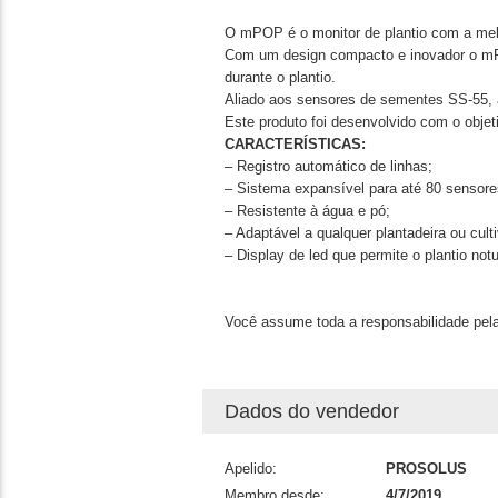
O mPOP é o monitor de plantio com a melh
Com um design compacto e inovador o mPOP 
durante o plantio.
Aliado aos sensores de sementes SS-55, a 
Este produto foi desenvolvido com o objet
CARACTERÍSTICAS:
– Registro automático de linhas;
– Sistema expansível para até 80 sensore
– Resistente à água e pó;
– Adaptável a qualquer plantadeira ou cult
– Display de led que permite o plantio not
Você assume toda a responsabilidade pela
Dados do vendedor
Apelido:
PROSOLUS
Membro desde:
4/7/2019