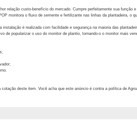
or relação custo-benefício do mercado. Cumpre perfeitamente sua função e e
monitora o fluxo de semente e fertilizante nas linhas da plantadeira, o que
instalação é realizada com facilidade e segurança na maioria das plantadei
ivo de popularizar o uso do monitor de plantio, tornando-o o monitor mais ve
s;
ivador;
urno.
 cotação deste item. Você acha que este anúncio é contra a política de Agr