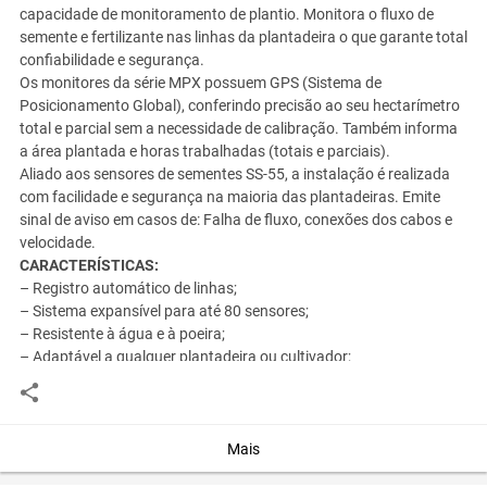
capacidade de monitoramento de plantio. Monitora o fluxo de
semente e fertilizante nas linhas da plantadeira o que garante total
confiabilidade e segurança.
Os monitores da série MPX possuem GPS (Sistema de
Posicionamento Global), conferindo precisão ao seu hectarímetro
total e parcial sem a necessidade de calibração. Também informa
a área plantada e horas trabalhadas (totais e parciais).
Aliado aos sensores de sementes SS-55, a instalação é realizada
com facilidade e segurança na maioria das plantadeiras. Emite
sinal de aviso em casos de: Falha de fluxo, conexões dos cabos e
velocidade.
CARACTERÍSTICAS:
– Registro automático de linhas;
– Sistema expansível para até 80 sensores;
– Resistente à água e à poeira;
– Adaptável a qualquer plantadeira ou cultivador;
– Painel com luz de fundo que permite o plantio noturno;
– Velocidade de Plantio;
– Hectarímetro e Horímetro;
– Voltímetro;
Mais
– GPS.