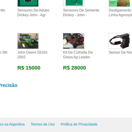
ntio
Sensores De Adubo
Sensores De Semente
Desligamento 
Dickey-John - Agr
Dickey - John -
Linha Agrosys
o 36l
John Deere 5510n
Kit De Colheita De
Sensor De Nív
2002
Graos Ag Leader
R$ 15000
R$ 28000
Precisão
os na Argentina
Termos de Uso
Política de Privacidade