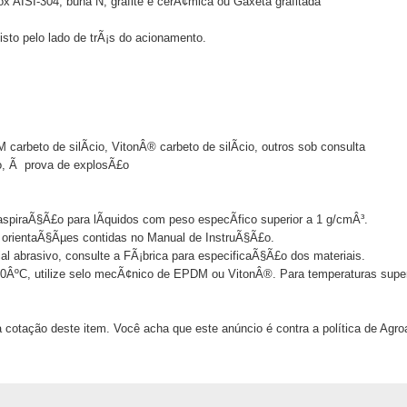
x AISI-304, buna N, grafite e cerÃ¢mica ou Gaxeta grafitada
visto pelo lado de trÃ¡s do acionamento.
rbeto de silÃ­cio, VitonÂ® carbeto de silÃ­cio, outros sob consulta
to, Ã prova de explosÃ£o
oaspiraÃ§Ã£o para lÃ­quidos com peso especÃ­fico superior a 1 g/cmÂ³.
orientaÃ§Ãµes contidas no Manual de InstruÃ§Ã£o.
l abrasivo, consulte a FÃ¡brica para especificaÃ§Ã£o dos materiais.
ÂºC, utilize selo mecÃ¢nico de EPDM ou VitonÂ®. Para temperaturas superi
 cotação deste item. Você acha que este anúncio é contra a política de Agr