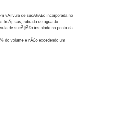
om vÃ¡lvula de sucÃ§Ã£o incorporada no
 freÃ¡ticos, retirada de agua de
vula de sucÃ§Ã£o instalada na ponta da
 10% do volume e nÃ£o excedendo um