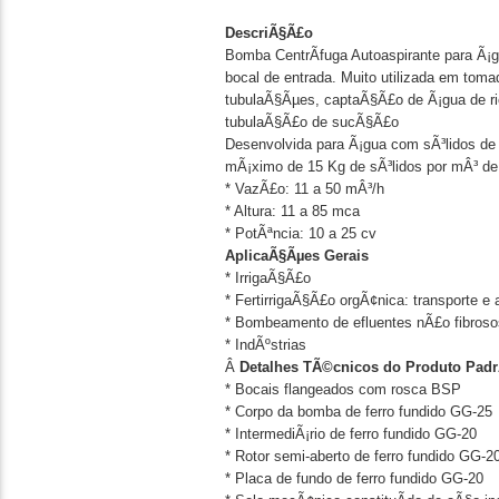
DescriÃ§Ã£o
Bomba CentrÃ­fuga Autoaspirante para Ã¡
bocal de entrada. Muito utilizada em toma
tubulaÃ§Ãµes, captaÃ§Ã£o de Ã¡gua de ri
tubulaÃ§Ã£o de sucÃ§Ã£o
Desenvolvida para Ã¡gua com sÃ³lidos d
mÃ¡ximo de 15 Kg de sÃ³lidos por mÂ³ de
* VazÃ£o: 11 a 50 mÂ³/h
* Altura: 11 a 85 mca
* PotÃªncia: 10 a 25 cv
AplicaÃ§Ãµes Gerais
* IrrigaÃ§Ã£o
* FertirrigaÃ§Ã£o orgÃ¢nica: transporte 
* Bombeamento de efluentes nÃ£o fibroso
* IndÃºstrias
Â
Detalhes TÃ©cnicos do Produto Pad
* Bocais flangeados com rosca BSP
* Corpo da bomba de ferro fundido GG-25
* IntermediÃ¡rio de ferro fundido GG-20
* Rotor semi-aberto de ferro fundido GG-2
* Placa de fundo de ferro fundido GG-20