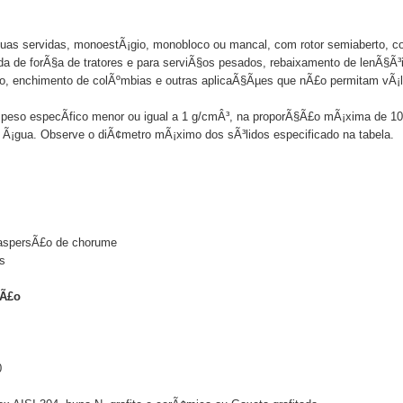
guas servidas, monoestÃ¡gio, monobloco ou mancal, com rotor semiaberto, c
da de forÃ§a de tratores e para serviÃ§os pesados, rebaixamento de lenÃ§Ã³is
o, enchimento de colÃºmbias e outras aplicaÃ§Ãµes que nÃ£o permitam vÃ¡l
e peso especÃ­fico menor ou igual a 1 g/cmÂ³, na proporÃ§Ã£o mÃ¡xima de
 Ã¡gua. Observe o diÃ¢metro mÃ¡ximo dos sÃ³lidos especificado na tabela.
e aspersÃ£o de chorume
s
rÃ£o
0