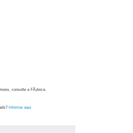
ores, consulte a FÃ¡brica.
oads?
Informar aqui