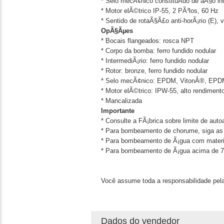
* Selo mecÃ¢nico constituÃ­do de aÃ§o ino
* Motor elÃ©trico IP-55, 2 PÃ³los, 60 Hz
* Sentido de rotaÃ§Ã£o anti-horÃ¡rio (E), 
OpÃ§Ãµes
* Bocais flangeados: rosca NPT
* Corpo da bomba: ferro fundido nodular
* IntermediÃ¡rio: ferro fundido nodular
* Rotor: bronze, ferro fundido nodular
* Selo mecÃ¢nico: EPDM, VitonÂ®, EPDM ca
* Motor elÃ©trico: IPW-55, alto rendimen
* Mancalizada
Importante
* Consulte a FÃ¡brica sobre limite de aut
* Para bombeamento de chorume, siga as 
* Para bombeamento de Ã¡gua com materia
* Para bombeamento de Ã¡gua acima de 70
Você assume toda a responsabilidade pela
Dados do vendedor