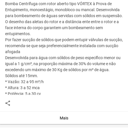
Bomba Centrífuga com rotor aberto tipo VÓRTEX à Prova de
Entupimento, monoestágio, monobloco ou mancal. Desenvolvida
para bombeamento de águas servidas com sólidos em suspensão.
O desenho das aletas do rotor e a distância ente entre o rotor e a
face interna do corpo garantem um bombeamento sem
entupimentos.
Por fazer sucção de sólidos que podem entupir válvulas de sucção,
recomenda-se que seja preferencialmente instalada com sucção
afogada
Desenvolvida para água com sólidos de peso específico menor ou
igual a 1 g/cm³, na proporção máxima de 30% do volume e não
excedendo um máximo de 30 Kg de sólidos por m³ de água.
Sólidos até 15mm.
* Vazão: 32 a 95 m³/h
* Altura: 3 a 52 mca
* Potência: 5 a 30 cv
Aplicações Gerais
* Bombeamento de água com sólidos em suspensão
* Bombeamento de efluentes não fibrosos
* Agricultura
Mais
* Indústrias