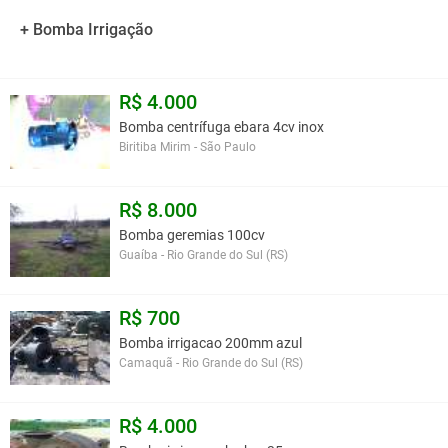
* Selo mecânico: EPDM, Viton®, EPDM carbeto de silício, Viton®
carbeto de silício, outros sob consulta
+ Bomba Irrigação
* Rotor, lateral de entrada, divisão e corpo de saída
* Cavalete para uso em trator
Importante
R$ 4.000
Para bombeamento de água acima de 70ºC, utilize selo mecânico
Bomba centrífuga ebara 4cv inox
de EPDM ou Viton®.
Biritiba Mirim - São Paulo
Você assume toda a responsabilidade pela cotação deste item. Você acha que
este anúncio é contra a política de Agroads?
Informar aqui
R$ 8.000
Bomba geremias 100cv
Guaíba - Rio Grande do Sul (RS)
R$ 700
Bomba irrigacao 200mm azul
Camaquã - Rio Grande do Sul (RS)
R$ 4.000