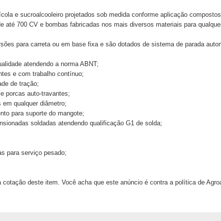
cola e sucroalcooleiro projetados sob medida conforme aplicação compostos
até 700 CV e bombas fabricadas nos mais diversos materiais para qualquer
rsões para carreta ou em base fixa e são dotados de sistema de parada autom
 qualidade atendendo a norma ABNT;
ntes e com trabalho contínuo;
ade de tração;
e porcas auto-travantes;
s em qualquer diâmetro;
nto para suporte do mangote;
nsionadas soldadas atendendo qualificação G1 de solda;
s para serviço pesado;
 cotação deste item. Você acha que este anúncio é contra a política de Agr