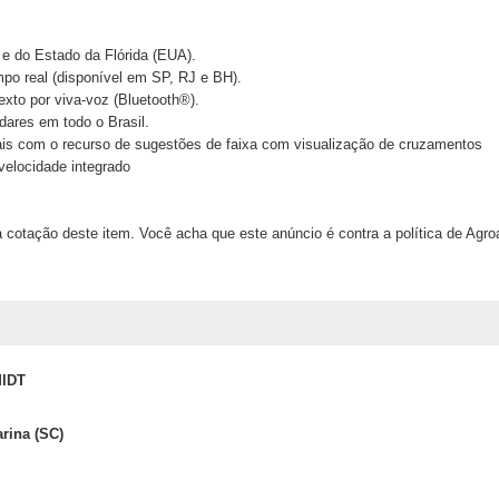
 e do Estado da Flórida (EUA).
mpo real (disponível em SP, RJ e BH).
to por viva-voz (Bluetooth®).
dares em todo o Brasil.
ais com o recurso de sugestões de faixa com visualização de cruzamentos
velocidade integrado
 cotação deste item. Você acha que este anúncio é contra a política de Agr
IDT
arina (SC)