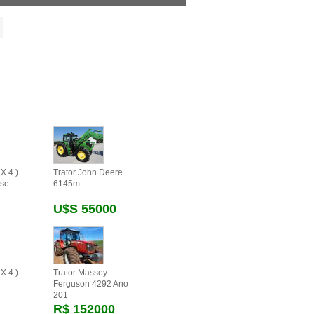
X 4 )
Trator John Deere
se
6145m
U$s 55000
X 4 )
Trator Massey
Ferguson 4292 Ano
201
R$ 152000