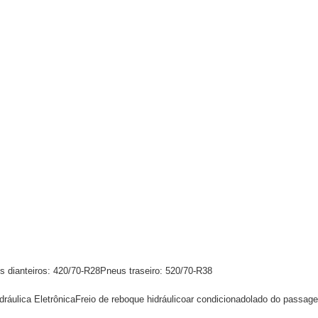
s dianteiros: 420/70-R28Pneus traseiro: 520/70-R38
áulica EletrônicaFreio de reboque hidráulicoar condicionadolado do passageir