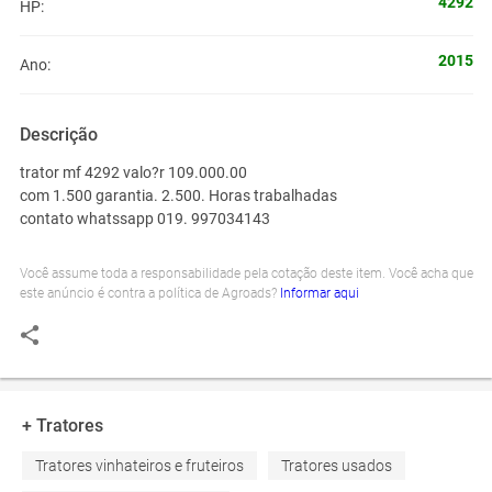
4292
HP:
2015
Ano:
Descrição
trator mf 4292 valo?r 109.000.00
com 1.500 garantia. 2.500. Horas trabalhadas
contato whatssapp 019. 997034143
Você assume toda a responsabilidade pela cotação deste item. Você acha que
este anúncio é contra a política de Agroads?
Informar aqui
+ Tratores
Tratores vinhateiros e fruteiros
Tratores usados