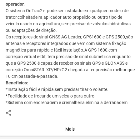
operador.
O sistema OnTrac2+ pode ser instalado em qualquer modelo de
trator,colheitadeira,aplicador auto propelido ou outro tipo de
veículo usado na agricultura,sem precisar de válvulas hidráulicas
ou adaptações de direção.
Os receptores de sinal GNSS AG Leader, GPS1600 e GPS 2500,são
antenas e receptores integrados que vem com sistema fixação
magnética para rápida e fácil instalação.A GPS 1600,com
correção virtual e-Dif, tem precisão de sinal submétrica enquanto
que a GPS 2500 é capaz de receber os sinais GPS e GLONASS e
correção OmniSTAR XP/HP/G2 chegada a ter precisão melhor que
10 cm passada-a-passada.
Benefícios:
*Instalação fácil e rápida,sem precisar tirar o volante.
*Facilidade de trocar de um veículo para outro.
*Sistema com engrenagem e cremalheira,elimina a derrapagem
presente nos sistemas de fricção no volante.
*Pode ser acionado do display ou através de um pedal.
*Compatível com os modelos de display Ag Leader Integra e Versa.
*Silencioso.
Mais
*Tecnologia de compensação de terrenos com acelerômetros e