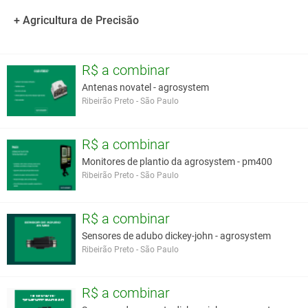
giroscópios.
*Capaz de ser instalado em mais de 700 modelos diferentes de
+ Agricultura de Precisão
veículos.
*Correção de sinal de GPS disponíveis;e-Dif e OmniSTAR
XP/HP/G2.
R$ a combinar
Antenas novatel - agrosystem
Você assume toda a responsabilidade pela cotação deste item. Você acha que
Ribeirão Preto - São Paulo
este anúncio é contra a política de Agroads?
Informar aqui
R$ a combinar
Monitores de plantio da agrosystem - pm400
Ribeirão Preto - São Paulo
R$ a combinar
Sensores de adubo dickey-john - agrosystem
Ribeirão Preto - São Paulo
R$ a combinar