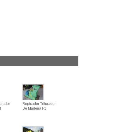
turador
Repicador Triturador
l
De Madeira Rtl