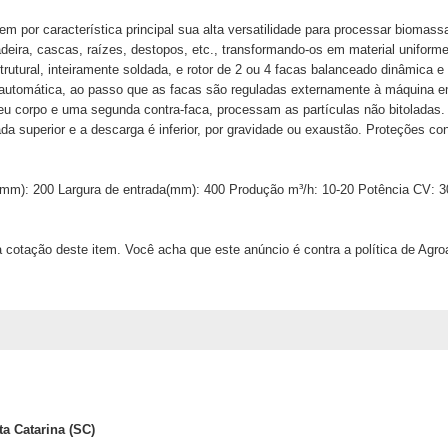
tem por característica principal sua alta versatilidade para processar biom
deira, cascas, raízes, destopos, etc., transformando-os em material uniforme
utural, inteiramente soldada, e rotor de 2 ou 4 facas balanceado dinâmica e
automática, ao passo que as facas são reguladas externamente à máquina em
seu corpo e uma segunda contra-faca, processam as partículas não bitoladas.
ada superior e a descarga é inferior, por gravidade ou exaustão. Proteções con
(mm): 200 Largura de entrada(mm): 400 Produção m³/h: 10-20 Potência CV: 
 cotação deste item. Você acha que este anúncio é contra a política de Agr
ta Catarina (SC)