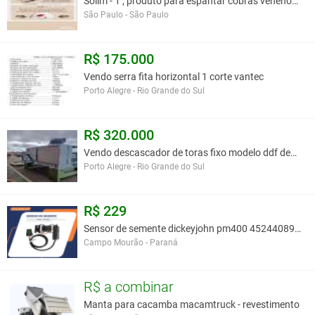
Solim - 1 , produto para espantar cobras venenosa
São Paulo - São Paulo
R$ 175.000
Vendo serra fita horizontal 1 corte vantec
Porto Alegre - Rio Grande do Sul
R$ 320.000
Vendo descascador de toras fixo modelo ddf demu
Porto Alegre - Rio Grande do Sul
R$ 229
Sensor de semente dickeyjohn pm400 452440891 aa619
Campo Mourão - Paraná
R$ a combinar
Manta para cacamba macamtruck - revestimento