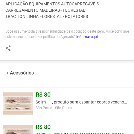
APLICAÇÃO EQUIPAMENTOS AUTOCARREGAVEIS -
CARREGAMENTO MADEIRAS - FLORESTAL
TRACTION LINHA FLORESTAL - ROTATORES
Você assume toda a responsabilidade pela cotação deste item. Você acha que
este anúncio é contra a política de Agroads?
Informar aqui
+ Acessórios
R$ 80
Solim - 1 , produto para espantar cobras venenosa
São Paulo - São Paulo
R$ 80