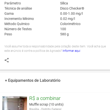
Parâmetro
Sílica
Técnica de análise
Disco Checker®
Gama
0.00-1.00 mg/l
Incremento Mínimo
0.02 mg/l
Método Químico
Colorimétrico
Número de Testes
100
Peso
580 g
Você assume toda a responsabilidade pela cotação deste item. Você acha que
este anúncio é contra a política de Agroads?
Informar aqui
+ Equipamentos de Laboratório
R$ a combinar
Muffle scrap (10 units)
Brasília - Distrito Federal