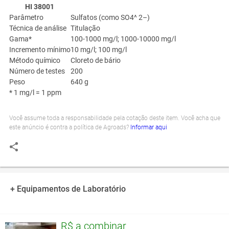
HI 38001
Parâmetro
Sulfatos (como SO
4
^ 2–)
Técnica de análise
Titulação
Gama*
100-1000 mg/l; 1000-10000 mg/l
Incremento mínimo
10 mg/l; 100 mg/l
Método químico
Cloreto de bário
Número de testes
200
Peso
640 g
* 1 mg/l = 1 ppm
Você assume toda a responsabilidade pela cotação deste item. Você acha que
este anúncio é contra a política de Agroads?
Informar aqui
+ Equipamentos de Laboratório
R$ a combinar