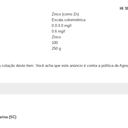
HI 3
Zinco (como Zn)
Escala colorimétrica
0.0-3.0 mg/l
0.6 mg/l
Zinco
100
250 g
 cotação deste item. Você acha que este anúncio é contra a política de Agr
arina (SC)