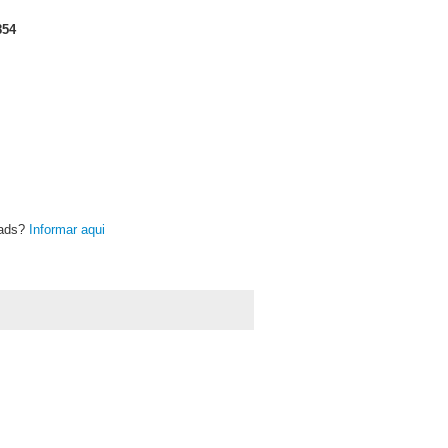
854
oads?
Informar aqui