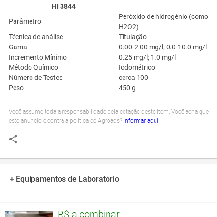
HI 3844
Peróxido de hidrogénio (como
Parâmetro
H
2
O
2
)
Técnica de análise
Titulação
Gama
0.00-2.00 mg/l; 0.0-10.0 mg/l
Incremento Mínimo
0.25 mg/l; 1.0 mg/l
Método Químico
Iodométrico
Número de Testes
cerca 100
Peso
450 g
Você assume toda a responsabilidade pela cotação deste item. Você acha que
este anúncio é contra a política de Agroads?
Informar aqui
+ Equipamentos de Laboratório
R$ a combinar