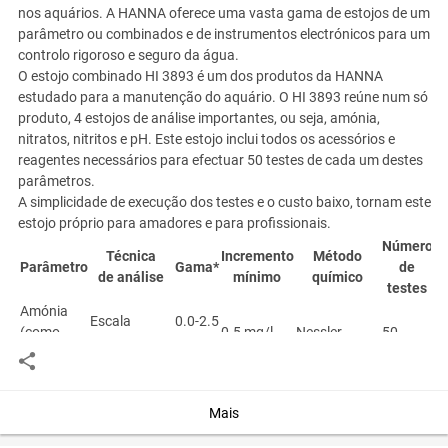
nos aquários. A HANNA oferece uma vasta gama de estojos de um
parâmetro ou combinados e de instrumentos electrónicos para um
controlo rigoroso e seguro da água.
O estojo combinado HI 3893 é um dos produtos da HANNA
estudado para a manutenção do aquário. O HI 3893 reúne num só
produto, 4 estojos de análise importantes, ou seja, amónia,
nitratos, nitritos e pH. Este estojo inclui todos os acessórios e
reagentes necessários para efectuar 50 testes de cada um destes
parâmetros.
A simplicidade de execução dos testes e o custo baixo, tornam este
estojo próprio para amadores e para profissionais.
Número
Técnica
Incremento
Método
Parâmetro
Gama*
de
de análise
mínimo
químico
testes
Amónia
Escala
0.0-2.5
(como
0.5 mg/l
Nessler
50
Colorimétrica
mg/l
NH
3
-N)
Nitratos
Escala
0-50
Redução
(como
10 mg/l
50
Colorimétrica
mg/l
com cádmio
Mais
NO
3
–-N)
Nitritos