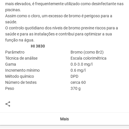
mais elevados, é frequentemente utilizado como desinfectante nas
piscinas.
Assim como o cloro, um excesso de bromo é perigoso para a
saúde.
O controlo quotidiano dos níveis de bromo previne riscos para a
saúde e para as instalações e contribui para optimizar a sua
função na água.
HI 3830
Parâmetro
Bromo (como Br
2
)
Técnica de análise
Escala colorimétrica
Gama
0.0-3.0 mg/l
Incremento mínimo
0.6 mg/l
Método químico
DPD
Número de testes
cerca 60
Peso
370 g
Você assume toda a responsabilidade pela cotação deste item. Você acha que
este anúncio é contra a política de Agroads?
Informar aqui
Mais