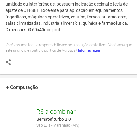
umidade ou interferências, possuem indicação decimal e tecla de
ajuste de OFFSET. Excelente para aplicação em equipamentos
frigoríficos, máquinas operatrizes, estufas, fornos, automotores,
salas climatizadas, indústria alimentícia, química e farmacêutica.
Dimensões: Ø 60x40mm prof.
Você assume toda a responsabilidade pela cotação deste item. Você acha que
este anúncio é contra a política de Agroads?
Informar aqui
+ Computação
R$ a combinar
Bematef turbo 2.0
São Luís - Maranhão (MA)