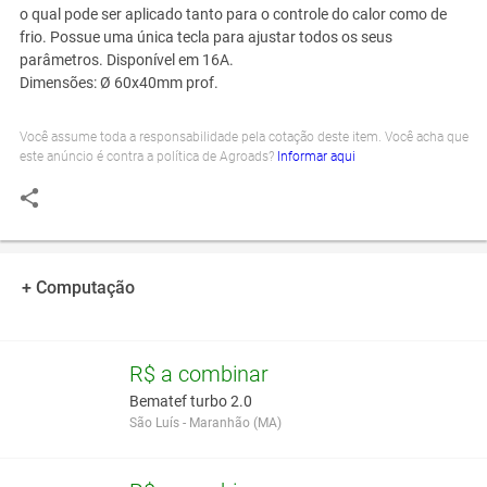
o qual pode ser aplicado tanto para o controle do calor como de
frio. Possue uma única tecla para ajustar todos os seus
parâmetros. Disponível em 16A.
Dimensões: Ø 60x40mm prof.
Você assume toda a responsabilidade pela cotação deste item. Você acha que
este anúncio é contra a política de Agroads?
Informar aqui
+ Computação
R$ a combinar
Bematef turbo 2.0
São Luís - Maranhão (MA)