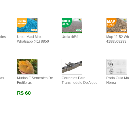
ples
Ureia Masi Max -
Ureia 46%
Map 11-52 Wh
Whatsapp (41) 8850
4188508293
ras
Mudas E Sementes De
Correntes Para
Roda Guia Mot
Frutiferas
Transmodulo De Algod
Nórea
R$ 60