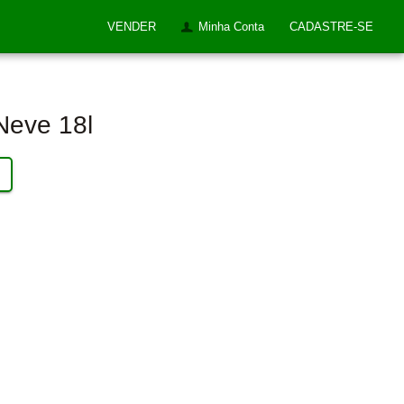
VENDER
Minha Conta
CADASTRE-SE
Neve 18l