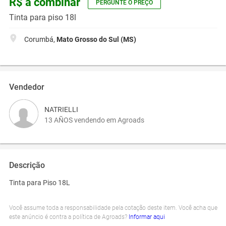
R$ a combinar
PERGUNTE O PREÇO
Tinta para piso 18l
Corumbá,
Mato Grosso do Sul (MS)
Vendedor
NATRIELLI
13 AÑOS vendendo em Agroads
Descrição
Tinta para Piso 18L
Você assume toda a responsabilidade pela cotação deste item. Você acha que
este anúncio é contra a política de Agroads?
Informar aqui