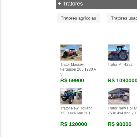
+ Tratores
Tratores agrícolas
Tratores usa
Trator Massey
Trator Mf. 4292
Ferguson 265 1980 A
V
R$ 69900
R$ 109000
Trator New Holland
Trator New Holla
7630 4x4 Ano 201
7630 4x4 Ano 20
R$ 120000
R$ 90000