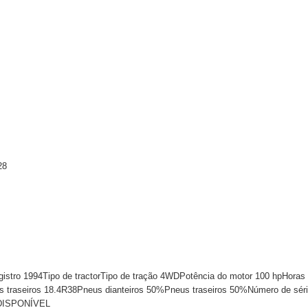
28
gistro 1994Tipo de tractorTipo de tração 4WDPotência do motor 100 hpHoras
us traseiros 18.4R38Pneus dianteiros 50%Pneus traseiros 50%Número de sé
DISPONÍVEL