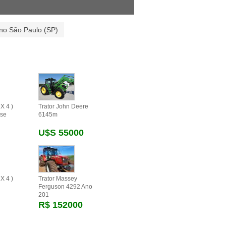
 no São Paulo (SP)
X 4 )
Trator John Deere
se
6145m
U$s 55000
X 4 )
Trator Massey
Ferguson 4292 Ano
201
R$ 152000